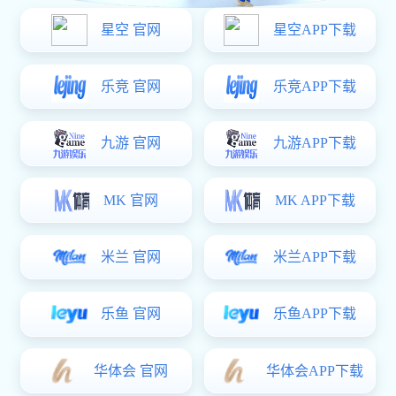
奇才与开拓者鏖战全场 谁能
在关键时刻笑到最后
2026-07-07
1
分享
在一场充满悬念与激情的较量中，奇才与开拓者展开了
一场针锋相对的对决。整场比赛节奏跌宕起伏，双方在攻防
两端都展现出了极高的竞技状态。无论是外线投射的精准火
力，还是关键时刻的强硬防守，都让比赛始终保持紧张氛
围。奇才依靠
团队配合
与
快速反击
不断追分，而开拓者则凭
借
核心球员
的稳定发挥掌控局面。比赛进入最后阶段时，双
方比分始终紧咬，每一次进攻都可能决定胜负。究竟是谁能