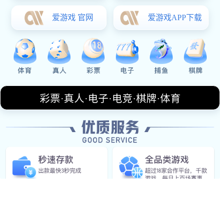
在最后时刻顶住压力笑到最后，也成为全场球迷最关注的焦
点。
关键时刻、鏖战全场
米兰(milan)中国,米兰(milan)中国官方网站,米兰
(milan),milan.com
1、双方开局激烈碰撞比赛迅速升
温
比赛一开始，双方就展现出了极强的求胜欲望。奇才利
用
快速推进
和
外线投篮
频频制造威胁，而开拓者则通过
内线
突破
和
精准配合
不断回应。两支球队在进攻端火力全开，比
分交替领先，让比赛从第一节开始就充满悬念。
随着比赛深入，奇才逐渐加强了
防守强度
，通过积极拼抢限
制开拓者的节奏。但开拓者并没有慌乱，他们依靠
明星球员
的个人能力连续得分，在关键回合中展现出了极强的稳定
性。双方你来我往，让现场气氛持续升温。
2、中场阶段战术调整成为比赛关